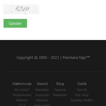
Copyright © 2005 - 2022 | Marmara Yapı™
Hakkımızda
Güncel
Blog
Üyelik
Biz Kimiz?
Etkinlikler
Yazarlar
Üye Ol
Değerlerimiz
Duyurular
Makaleler
Üye Girişi
Ekibimiz
Haberler
Ziyaretçi Defteri
S.S.S
Foto Galeri